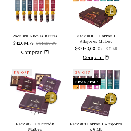
Pack #8 Nuevas Barras
Pack #10 - Barras +
Alfajores Malbec
$42.064,79
$44.168,00
$67.160,00
$74.621,59
Comprar
5
%
OFF
3
%
OFF
Envío gratis
1
/
3
Pack #2- Colección
Pack #9 Barras + Alfajores
Malbec
x 6 Mb