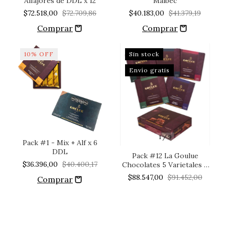
Alfajores de DDL x 12
Malbec
$72.518,00
$72.709,86
$40.183,00
$41.379,19
10
%
OFF
Sin stock
Envío gratis
1
/
9
Pack #1 - Mix + Alf x 6
DDL
Pack #12 La Goulue
$36.396,00
$40.400,17
Chocolates 5 Varietales +
1x12 Alfajores De Malbec
$88.547,00
$91.452,00