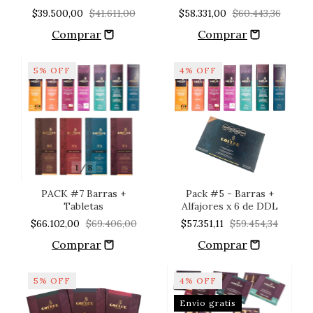
$39.500,00
$41.611,00
$58.331,00
$60.443,36
5
%
OFF
4
%
OFF
1
/
8
PACK #7 Barras +
Pack #5 - Barras +
Tabletas
Alfajores x 6 de DDL
$66.102,00
$69.406,00
$57.351,11
$59.454,34
5
%
OFF
4
%
OFF
Envío gratis