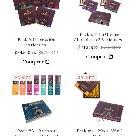
1
/
10
Pack #11 La Goulue
Pack #3 Colección
Chocolates 5 Varietales +
varietales
1x6 Alfajores De Malbec
$74.359,22
$77.263,00
$64.548,75
$67.776,19
0
%
OFF
3
%
OFF
1
/
3
Pack #6 - Barras +
Pack #4 - Mix + Alf x 6